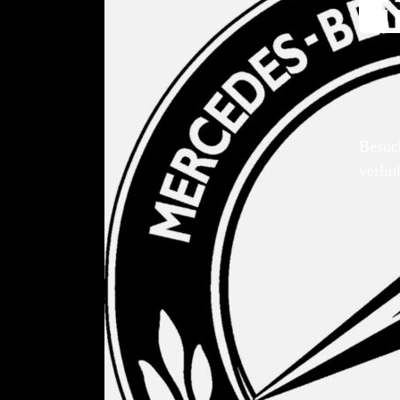
Besuc
verlin