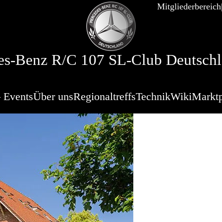
Mitgliederbereich
s-Benz R/C 107 SL-Club Deutschl
 Events
Über uns
Regionaltreffs
Technik
Wiki
Marktp