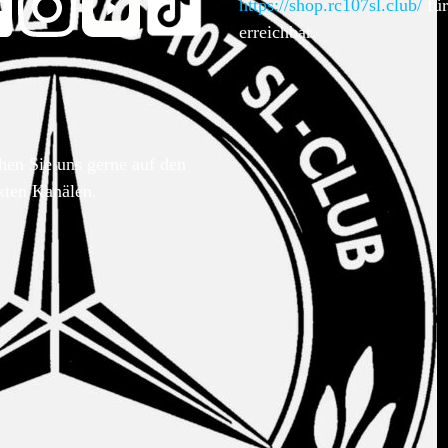
https://shop.rc107sl.club/
für
erreichbar.
hen Sie uns gerne auf den
kten Kanälen.