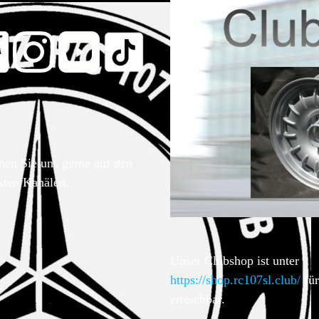
hen Sie uns gerne auf den
kten Kanälen.
Unser Clubshop ist unter
https://shop.rc107sl.club/
für
erreichbar.