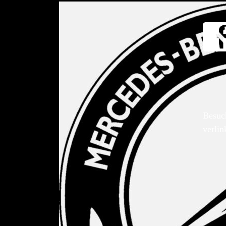
Besuc
verlin