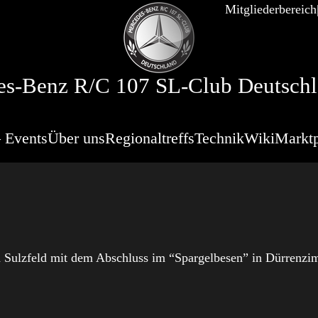
Mitgliederbereich
s-Benz R/C 107 SL-Club Deutschl
 Events
Über uns
Regionaltreffs
Technik
Wiki
Marktp
n Sulzfeld mit dem Abschluss im “Spargelbesen” in Dürrenzi