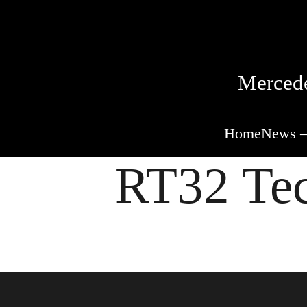
Mercede
Home
News –
RT32 Tec