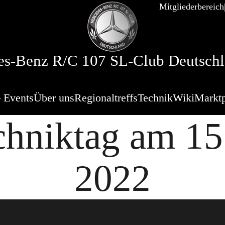
Mitgliederbereich
s-Benz R/C 107 SL-Club Deutschl
 Events
Über uns
Regionaltreffs
Technik
Wiki
Marktp
hniktag am 15
2022