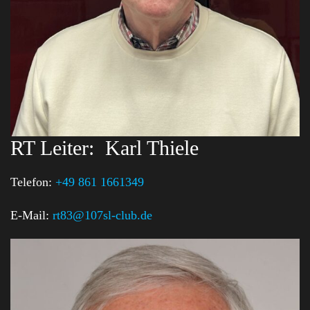
RT Leiter:
Karl Thiele
Telefon:
+49 861 1661349
E-Mail:
rt83@107sl-club.de