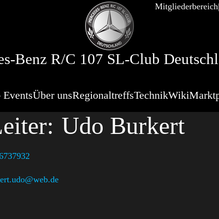
Mitgliederbereich
s-Benz R/C 107 SL-Club Deutschl
 Events
Über uns
Regionaltreffs
Technik
Wiki
Marktp
eiter:
Udo Burkert
 6737932
ert.udo@web.de