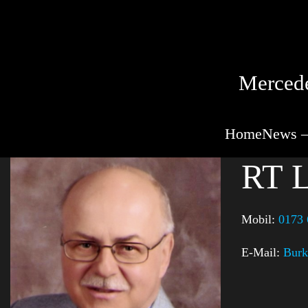
Mercede
Home
News –
RT L
Mobil:
0173
E-Mail:
Burk