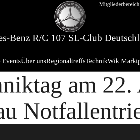
Mitgliederbereich
s-Benz R/C 107 SL-Club Deutschl
 Events
Über uns
Regionaltreffs
Technik
Wiki
Marktp
niktag am 22. 
au Notfallentri