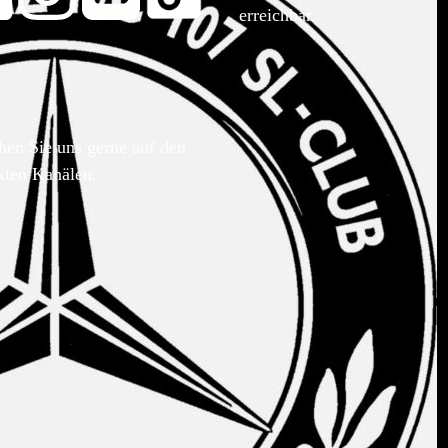
erreichbar.
hen Sie uns gerne auf den
kten Kanälen.