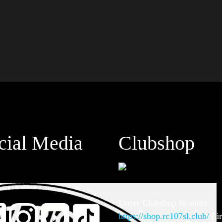
cial Media
Clubshop
Unser Clubshop ist unter
https://shop.rc107sl.club/
für