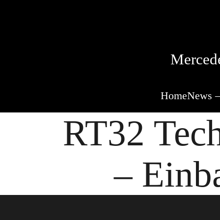
Mercede
Home
News –
RT32 Tech
– Einb