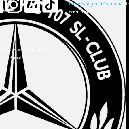
https://shop.rc107sl.club/
für
erreichbar.
hen Sie uns gerne auf den
kten Kanälen.