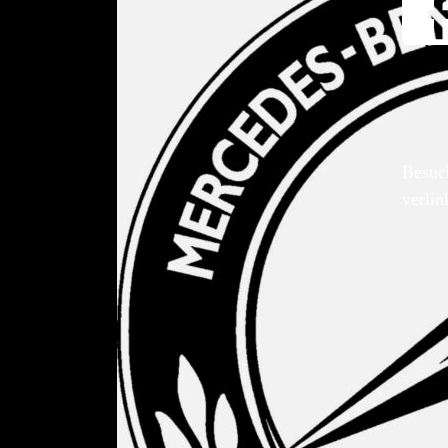
Besuc
verlin