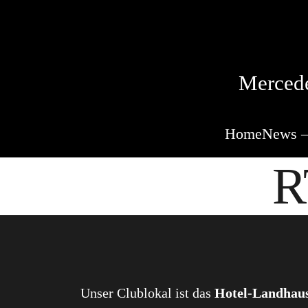
Mercede
Home
News –
R
Unser Clublokal ist das
Hotel-Landhau