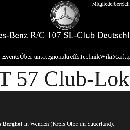
Mitgliederbereich
s-Benz R/C 107 SL-Club Deutschl
 Events
Über uns
Regionaltreffs
Technik
Wiki
Marktp
T 57 Club-Lok
s Berghof
in Wenden (Kreis Olpe im Sauerland).