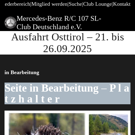
gliederbereich
Mitglied werden
Suche
Club Lounge
Kontakt
Mercedes-Benz R/C 107 SL-
Club Deutschland e.V.
Ausfahrt Osttirol – 21. bis
26.09.2025
in Bearbeitung
Seite
in Bearbeitung
–
P l a
t z h a l t e r