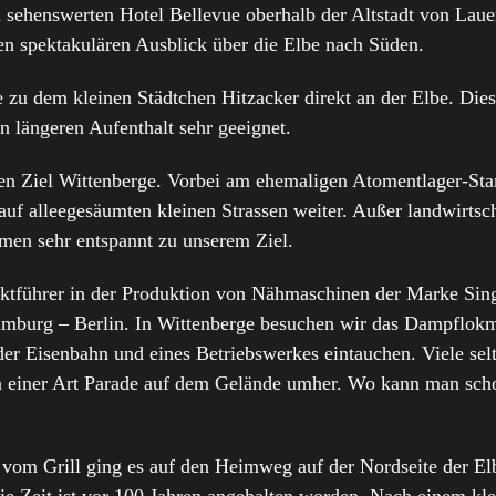
sehenswerten Hotel Bellevue oberhalb der Altstadt von Lauen
nen spektakulären Ausblick über die Elbe nach Süden.
e zu dem kleinen Städtchen Hitzacker direkt an der Elbe. Dies
n längeren Aufenthalt sehr geeignet.
hen Ziel Wittenberge. Vorbei am ehemaligen Atomentlager-St
alleegesäumten kleinen Strassen weiter. Außer landwirtscha
en sehr entspannt zu unserem Ziel.
tführer in der Produktion von Nähmaschinen der Marke Sing
amburg – Berlin. In Wittenberge besuchen wir das Dampflo
der Eisenbahn und eines Betriebswerkes eintauchen. Viele se
 in einer Art Parade auf dem Gelände umher. Wo kann man sc
vom Grill ging es auf den Heimweg auf der Nordseite der Elb