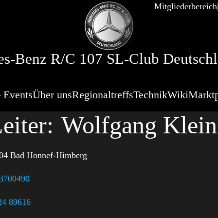
Mitgliederbereich
s-Benz R/C 107 SL-Club Deutschl
 Events
Über uns
Regionaltreffs
Technik
Wiki
Marktp
eiter:
Wolfgang Klein
04 Bad Honnef-Himberg
 3700490
24 89616