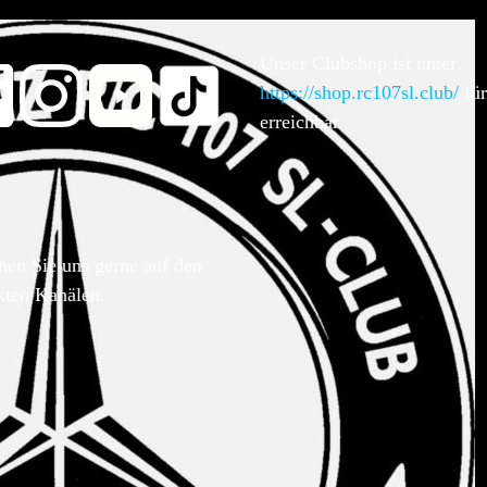
Unser Clubshop ist unter
https://shop.rc107sl.club/
für
erreichbar.
hen Sie uns gerne auf den
kten Kanälen.