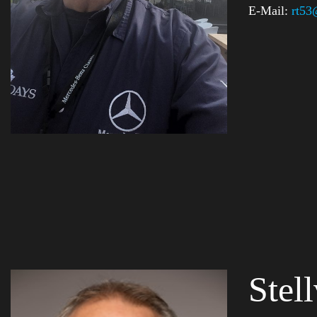
E-Mail:
rt53
Stel