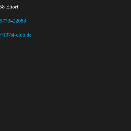
58 Eitorf
15773422088
@107sl-club.de