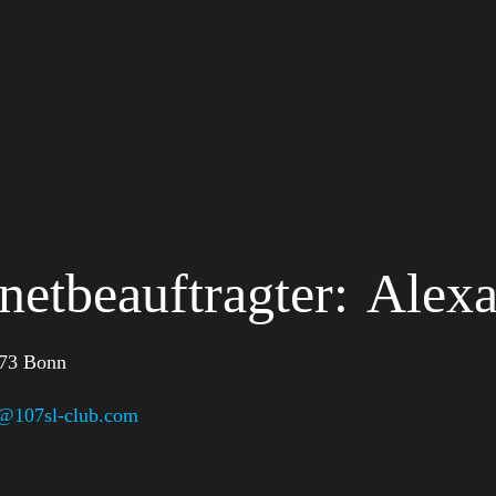
rnetbeauftragter:
Alex
73 Bonn
@107sl-club.com