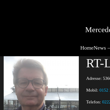
Mercede
Home
News –
RT-L
Adresse:
536
Mobil:
0152
Telefon:
022