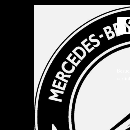
Besuc
verlin