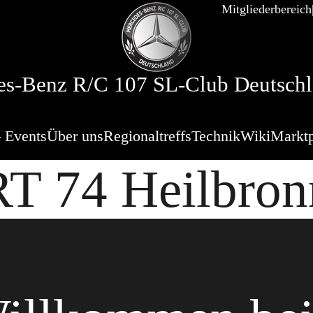
Mitgliederbereich
s-Benz R/C 107 SL-Club Deutschl
 Events
Über uns
Regionaltreffs
Technik
Wiki
Marktp
RT 74 Heilbron