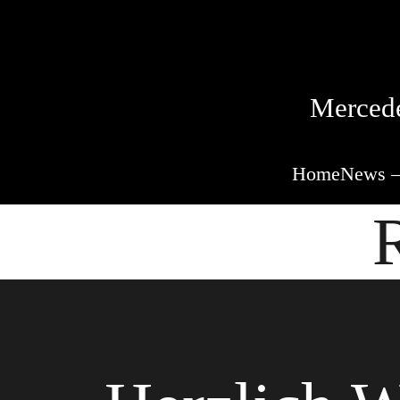
Mercede
Home
News –