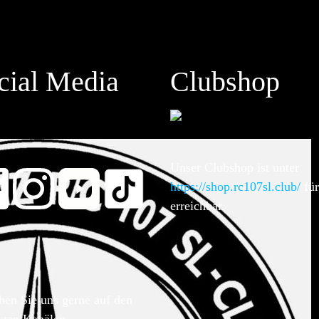
cial Media
Clubshop
Unser Clubshop ist unter
https://shop.rc107sl.club/
für
erreichbar.
hen Sie uns gerne auf den