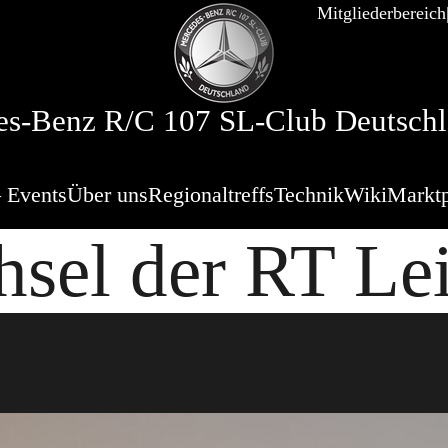
Mitgliederbereich
s-Benz R/C 107 SL-Club Deutschl
 Events
Über uns
Regionaltreffs
Technik
Wiki
Marktp
sel der RT Le