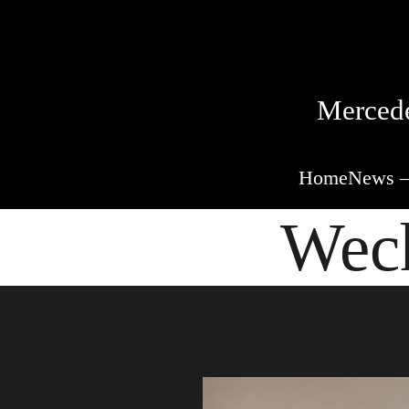
Mercede
Home
News –
Wech