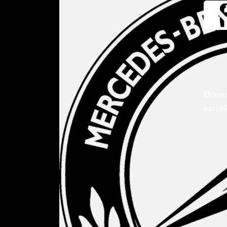
Besuc
verlin