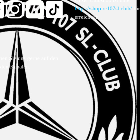
Unser Clubshop ist unter
https://shop.rc107sl.club/
für
erreichbar.
hen Sie uns gerne auf den
kten Kanälen.