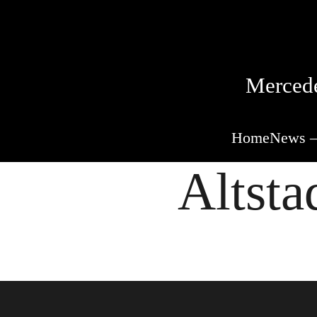
Mercede
Home
News –
Altsta