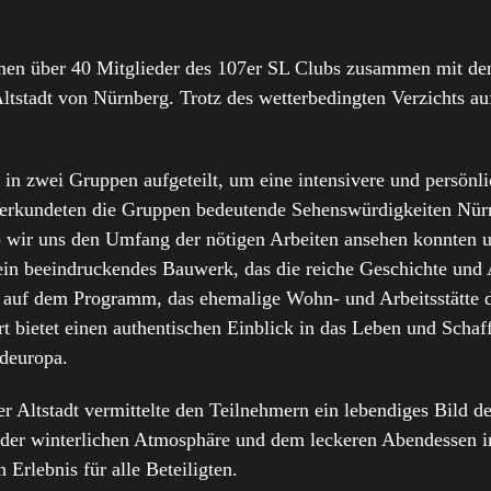
men über 40 Mitglieder des 107er SL Clubs zusammen mit de
Altstadt von Nürnberg. Trotz des wetterbedingten Verzichts au
 zwei Gruppen aufgeteilt, um eine intensivere und persönli
 erkundeten die Gruppen bedeutende Sehenswürdigkeiten Nürn
wir uns den Umfang der nötigen Arbeiten ansehen konnten u
ein beeindruckendes Bauwerk, das die reiche Geschichte und A
 auf dem Programm, das ehemalige Wohn- und Arbeitsstätte d
bietet einen authentischen Einblick in das Leben und Schaffe
rdeuropa.
 Altstadt vermittelte den Teilnehmern ein lebendiges Bild de
der winterlichen Atmosphäre und dem leckeren Abendessen im
Erlebnis für alle Beteiligten.