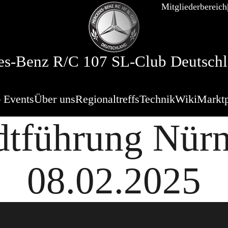
Mitgliederbereich
s-Benz R/C 107 SL-Club Deutschl
 Events
Über uns
Regionaltreffs
Technik
Wiki
Marktp
dtführung Nür
08.02.2025