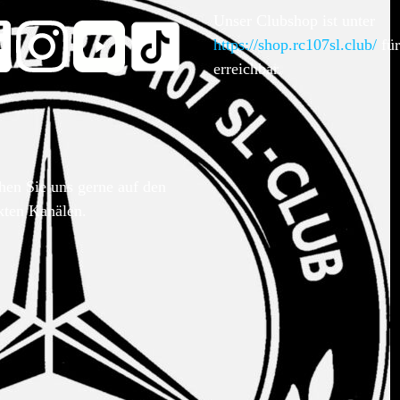
Unser Clubshop ist unter
https://shop.rc107sl.club/
für
erreichbar.
hen Sie uns gerne auf den
kten Kanälen.