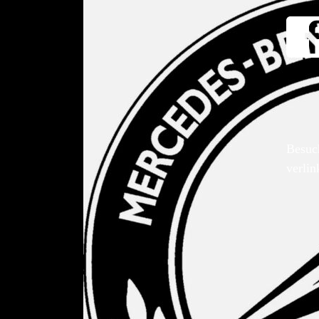
Besuc
verlin