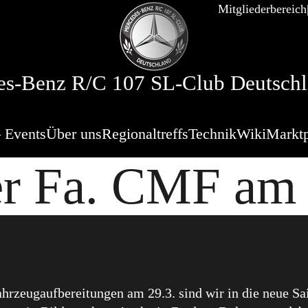
Mitgliederbereich
s-Benz R/C 107 SL-Club Deutschl
 Events
Über uns
Regionaltreffs
Technik
Wiki
Marktp
er Fa. CMF am 
rzeugaufbereitungen am 29.3. sind wir in die neue Sais