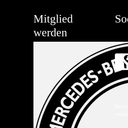
Mitglied
So
werden
Besuc
verlin