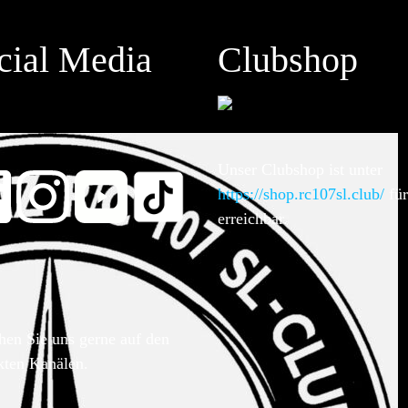
cial Media
Clubshop
Unser Clubshop ist unter
https://shop.rc107sl.club/
für
erreichbar.
hen Sie uns gerne auf den
kten Kanälen.