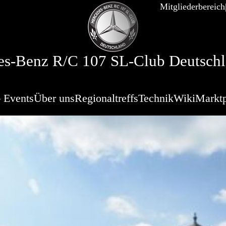
Mitgliederbereich
s-Benz R/C 107 SL-Club Deutschl
 Events
Über uns
Regionaltreffs
Technik
Wiki
Marktp