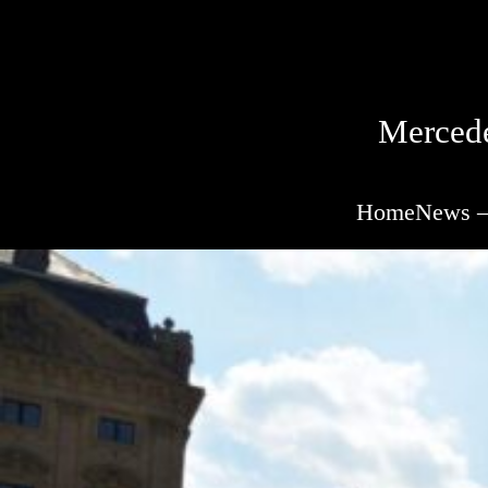
Mercede
Home
News –