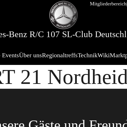
Mitgliederbereich
s-Benz R/C 107 SL-Club Deutschl
 Events
Über uns
Regionaltreffs
Technik
Wiki
Marktp
T 21 Nordhei
sere Gäste und Freun