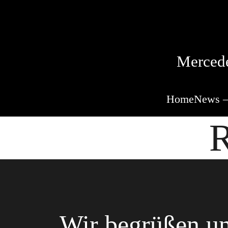
Mercede
Home
News –
R
Wir begrüßen un