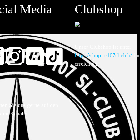
cial Media
Clubshop
Unser Clubshop ist unter
https://shop.rc107sl.club/
für
erreichbar.
hen Sie uns gerne auf den
kten Kanälen.