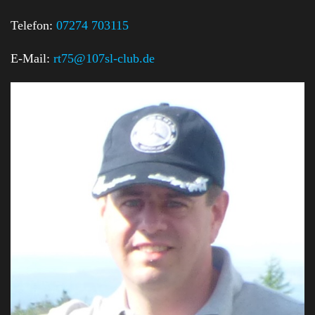
Telefon:
07274 703115
E-Mail:
rt75@107sl-club.de