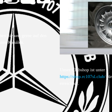
hen Sie uns gerne auf den
kten Kanälen.
Unser Clubshop ist unter
https://shop.rc107sl.club/
für
erreichbar.