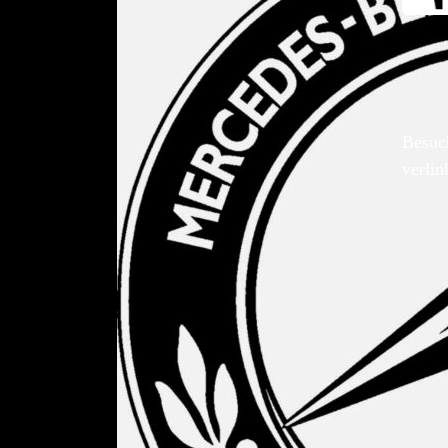
Besuc
verlin