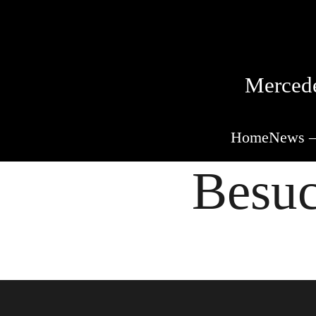
Mercede
Home
News –
Besuc