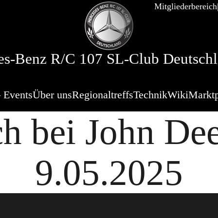
Mitgliederbereich
s-Benz R/C 107 SL-Club Deutschl
 Events
Über uns
Regionaltreffs
Technik
Wiki
Marktp
h bei John De
9.05.2025