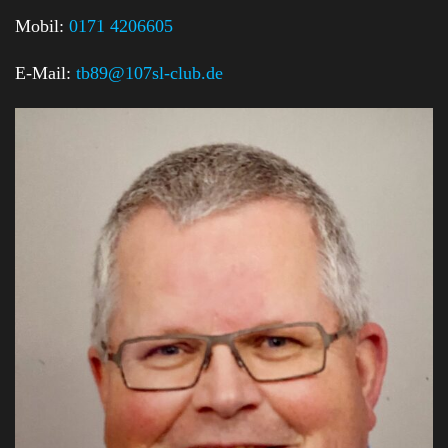
Mobil:
0171 4206605
E-Mail:
tb89@107sl-club.de