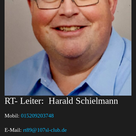
RT- Leiter:
Harald Schielmann
Mobil:
015209203748
E-Mail:
rt89@107sl-club.de