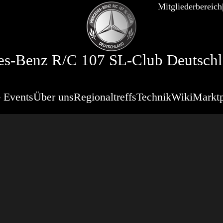
Mitgliederbereich
s-Benz R/C 107 SL-Club Deutschl
 Events
Über uns
Regionaltreffs
Technik
Wiki
Marktp