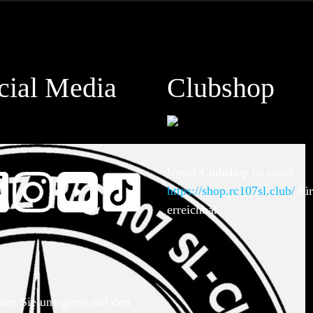
cial Media
Clubshop
Unser Clubshop ist unter
https://shop.rc107sl.club/
für
erreichbar.
hen Sie uns gerne auf den