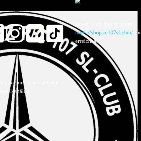
Unser Clubshop ist unter
https://shop.rc107sl.club/
für
erreichbar.
hen Sie uns gerne auf den
kten Kanälen.