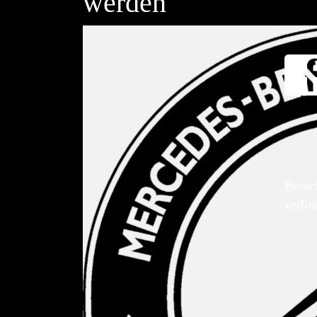
werden
Besuc
verlin