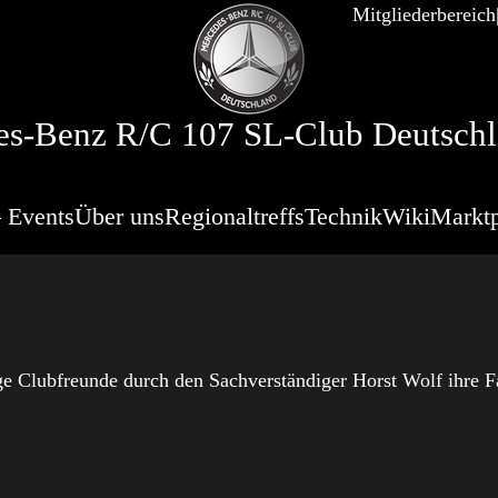
Mitgliederbereich
s-Benz R/C 107 SL-Club Deutschl
 Events
Über uns
Regionaltreffs
Technik
Wiki
Marktp
ge Clubfreunde durch den Sachverständiger Horst Wolf ihre F