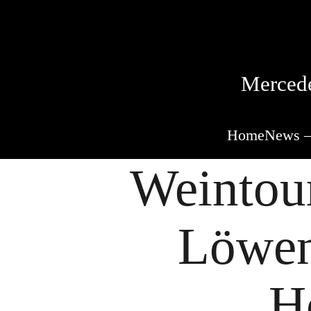
Mercede
Home
News –
Weintou
Löwens
H