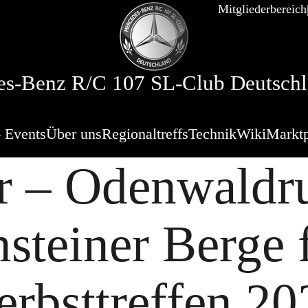
Mitgliederbereich
s-Benz R/C 107 SL-Club Deutschl
 Events
Über uns
Regionaltreffs
Technik
Wiki
Marktp
r – Odenwaldru
teiner Berge f
erbsttreffen 20