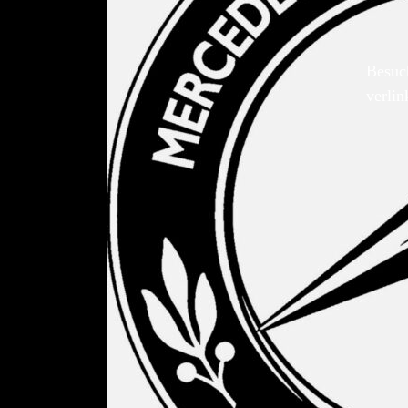
Besuc
verlin