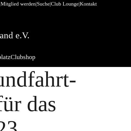
Mitglied werden
Suche
Club Lounge
Kontakt
and e.V.
latz
Clubshop
ndfahrt-
ür das
23