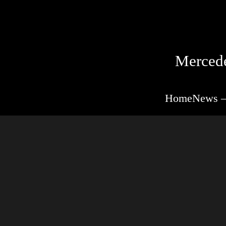
Mercede
Home
News –