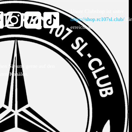
Unser Clubshop ist unter
https://shop.rc107sl.club/
für
erreichbar.
hen Sie uns gerne auf den
kten Kanälen.