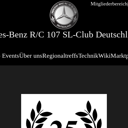
Mitgliederbereich
s-Benz R/C 107 SL-Club Deutschl
 Events
Über uns
Regionaltreffs
Technik
Wiki
Marktp