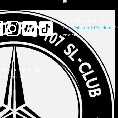
Unser Clubshop ist unter
https://shop.rc107sl.club/
für
erreichbar.
hen Sie uns gerne auf den
kten Kanälen.