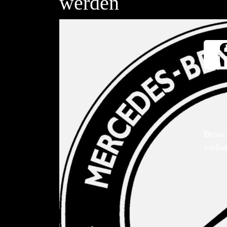
werden
Besuc
verlin