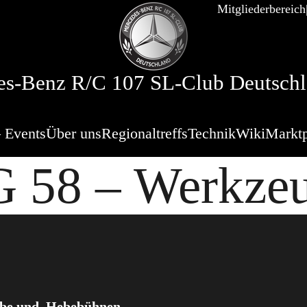
Mitgliederbereich
s-Benz R/C 107 SL-Club Deutschl
 Events
Über uns
Regionaltreffs
Technik
Wiki
Marktp
 58 – Werkze
be und, Hebebühnen