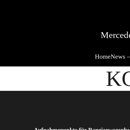
Mercede
Home
News –
KG
Aufnahmepunkte für Rangierwagenhe