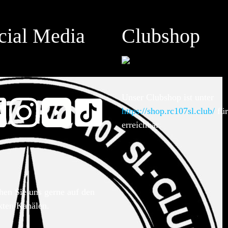
cial Media
Clubshop
Unser Clubshop ist unter
https://shop.rc107sl.club/
für
erreichbar.
hen Sie uns gerne auf den
kten Kanälen.