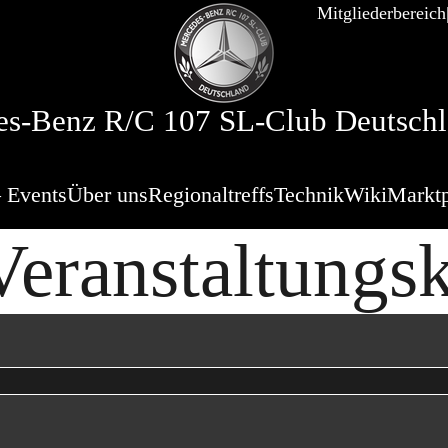
Mitgliederbereich
s-Benz R/C 107 SL-Club Deutschl
 Events
Über uns
Regionaltreffs
Technik
Wiki
Marktp
eranstaltungs