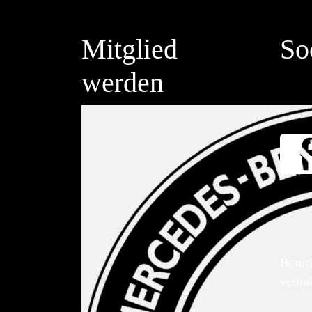
Mitglied
So
werden
Besuc
verlin