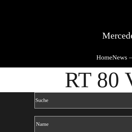
Mercede
Home
News –
RT 80 V