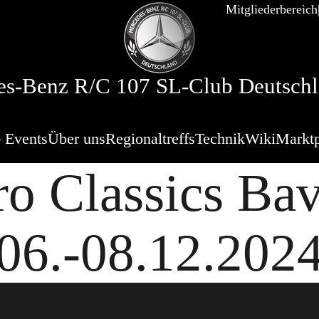
Mitgliederbereich
s-Benz R/C 107 SL-Club Deutschl
 Events
Über uns
Regionaltreffs
Technik
Wiki
Marktp
ro Classics Bav
06.-08.12.202