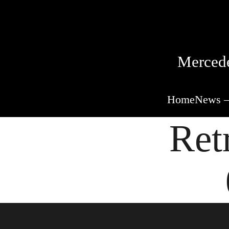
Mercede
Home
News –
Ret