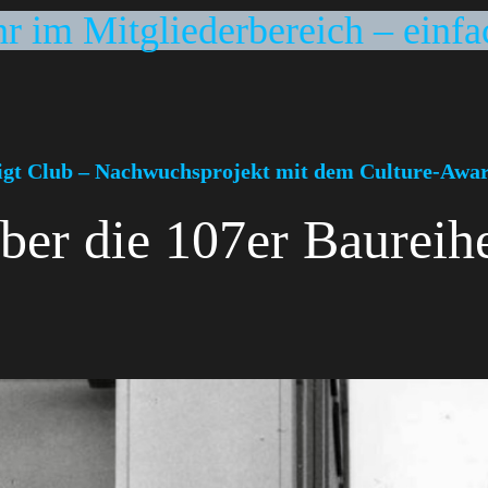
hr im Mitgliederbereich – einfa
gt Club – Nachwuchsprojekt mit dem Culture-Awa
ber die 107er Baureih