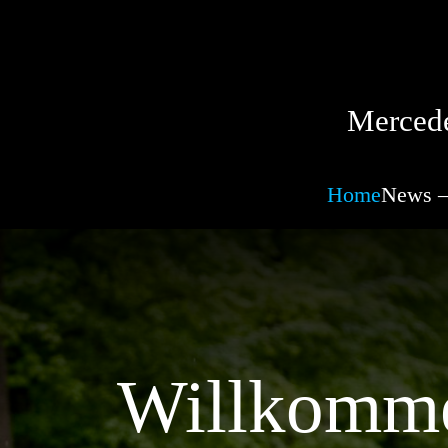
Mercede
Home
News –
Willkomme