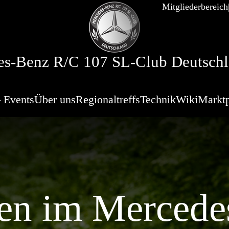
Mitgliederbereich
s-Benz R/C 107 SL-Club Deutschl
 Events
Über uns
Regionaltreffs
Technik
Wiki
Marktp
n im Mercede