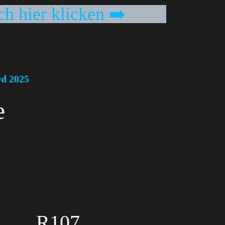
ch hier klicken ➡️
rd 2025
e
R107