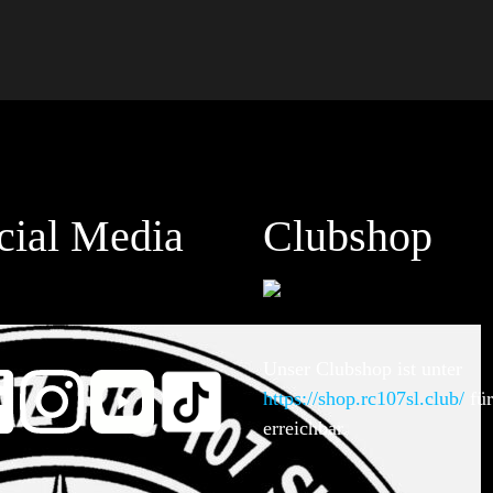
cial Media
Clubshop
Unser Clubshop ist unter
https://shop.rc107sl.club/
für
erreichbar.