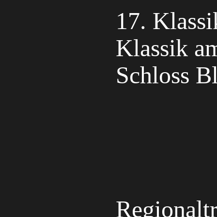
17. Klassi
Klassik am
Schloss B
Regionaltr