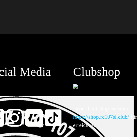
cial Media
Clubshop
Unser Clubshop ist unter
https://shop.rc107sl.club/
für
erreichbar.