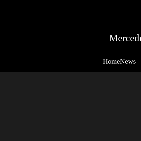
Mercede
Home
News –