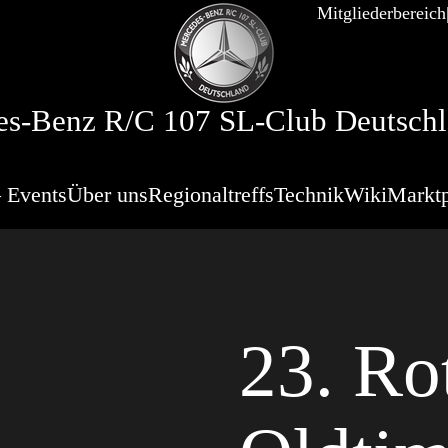
Mitgliederbereich
s-Benz R/C 107 SL-Club Deutschl
 Events
Über uns
Regionaltreffs
Technik
Wiki
Marktp
23. Rot