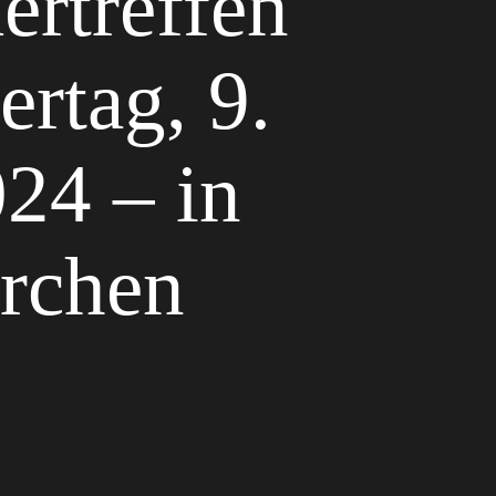
ertreffen
ertag, 9.
24 – in
irchen