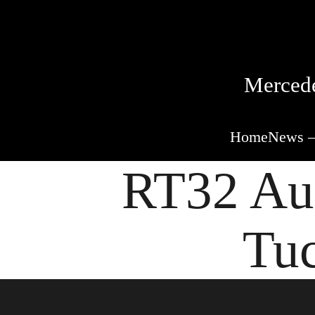
Mercede
Home
News –
RT32 Aus
Tu