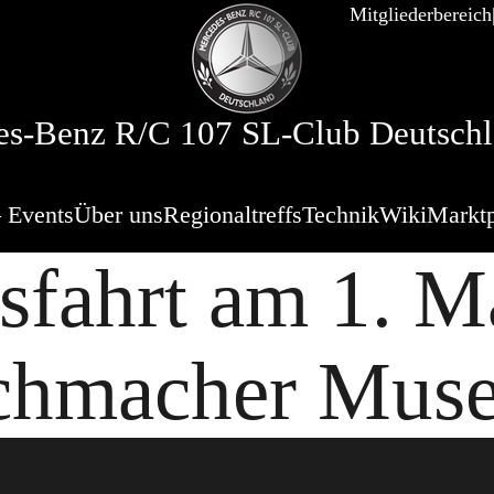
Mitgliederbereich
s-Benz R/C 107 SL-Club Deutschl
 Events
Über uns
Regionaltreffs
Technik
Wiki
Marktp
fahrt am 1. M
chmacher Mus