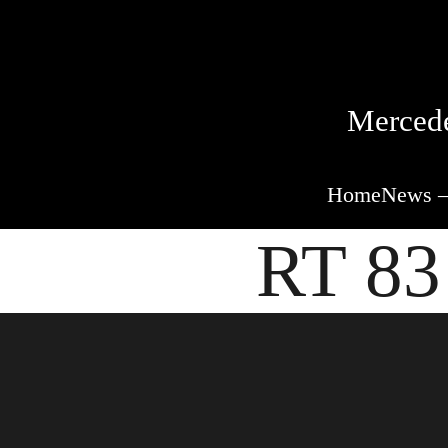
Mercede
Home
News –
RT 83