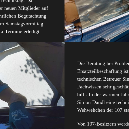
 Techniktag. Da
r neuen Mitglieder auf
hrlichen Begutachtung
em Samstagvormittag
a-Termine erledigt
Die Beratung bei Proble
Ersatzteilbeschaffung is
technischen Betreuer S
Fachwissen sehr geschät
hilft. In der warmen Jah
Simon Dandl eine techni
Wehwehchen der 107 sta
Von 107-Besitzern werd