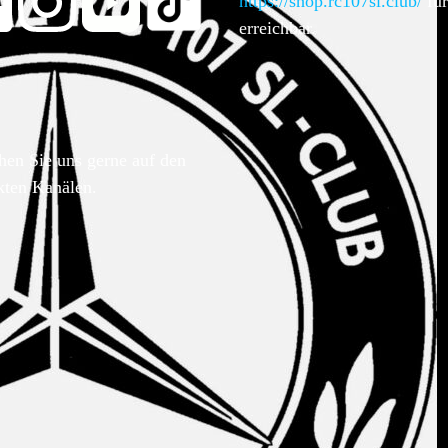
https://shop.rc107sl.club/
für
erreichbar.
hen Sie uns gerne auf den
kten Kanälen.