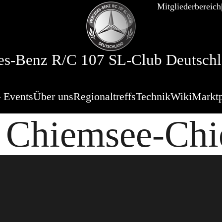
Mitgliederbereich
s-Benz R/C 107 SL-Club Deutschl
 Events
Über uns
Regionaltreffs
Technik
Wiki
Marktp
 Chiemsee-Ch