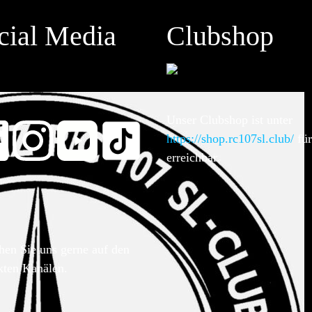
cial Media
Clubshop
Unser Clubshop ist unter
https://shop.rc107sl.club/
für
erreichbar.
hen Sie uns gerne auf den
kten Kanälen.