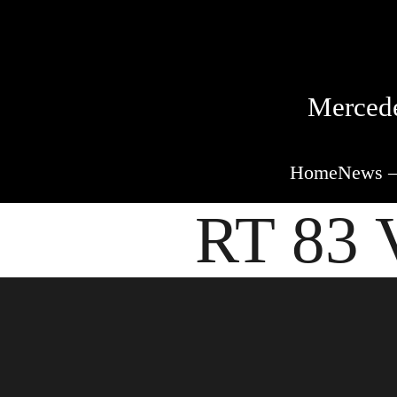
Mercede
Home
News –
RT 83 V