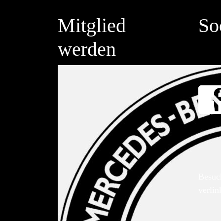
Mitglied
So
werden
Besuc
verlin