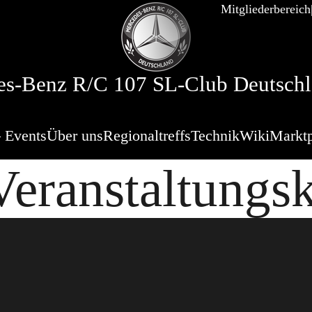
Mitgliederbereich
s-Benz R/C 107 SL-Club Deutschl
 Events
Über uns
Regionaltreffs
Technik
Wiki
Marktp
eranstaltungs