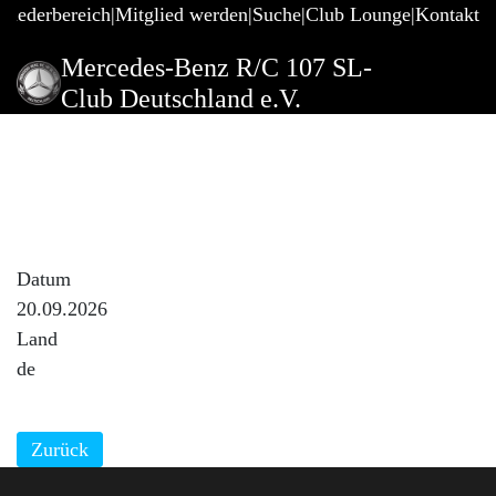
gliederbereich
Mitglied werden
Suche
Club Lounge
Kontakt
Mercedes-Benz R/C 107 SL-
Club Deutschland e.V.
Grillfahrt
Beschreibung der Veranstaltung
Der Veranstaltungsort wird rechtzeitig bekanntgegeben.
Datum
20.09.2026
Land
de
Zurück