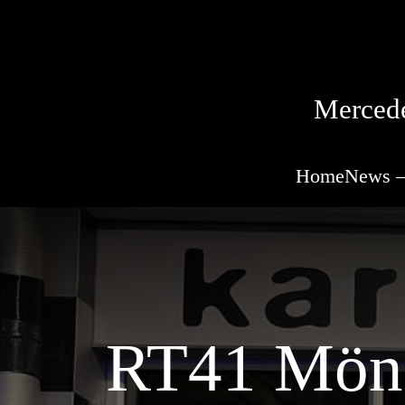
Mercede
Home
News –
RT41 Mönc