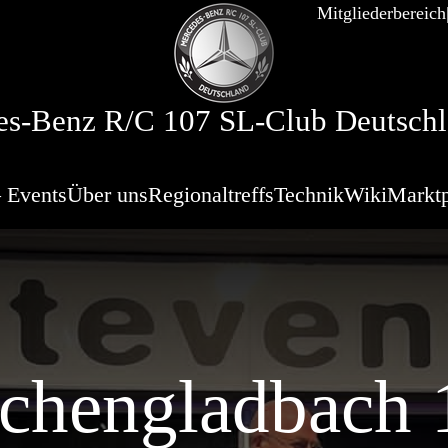
Mitgliederbereich
s-Benz R/C 107 SL-Club Deutschl
 Events
Über uns
Regionaltreffs
Technik
Wiki
Marktp
hengladbach 