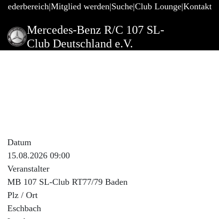
gliederbereich
Mitglied werden
Suche
Club Lounge
Kontakt
Mercedes-Benz R/C 107 SL-
Club Deutschland e.V.
RT77/79 Salz und Asche
Tour
Beschreibung der Veranstaltung
Anmeldung erfolgt über interne E-Mail
Datum
15.08.2026 09:00
Veranstalter
MB 107 SL-Club RT77/79 Baden
Plz / Ort
Eschbach