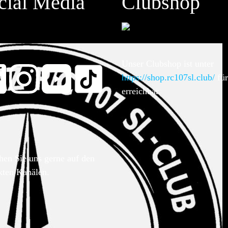
cial Media
Clubshop
Unser Clubshop ist unter
https://shop.rc107sl.club/
für
erreichbar.
hen Sie uns gerne auf den
kten Kanälen.