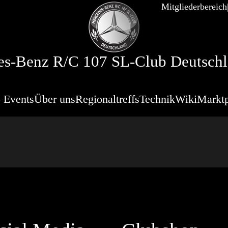
Mitgliederbereich
s-Benz R/C 107 SL-Club Deutschl
 Events
Über uns
Regionaltreffs
Technik
Wiki
Marktp