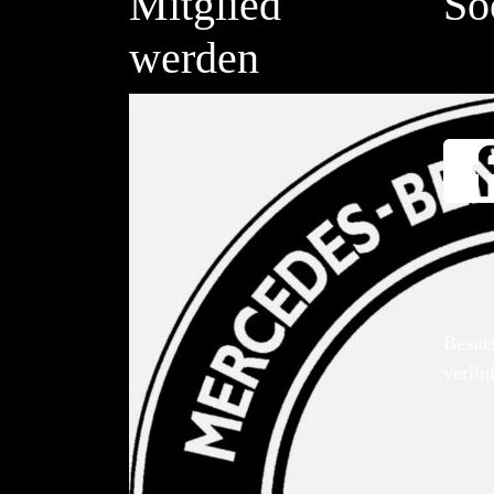
Mitglied
So
werden
Besuc
verlin