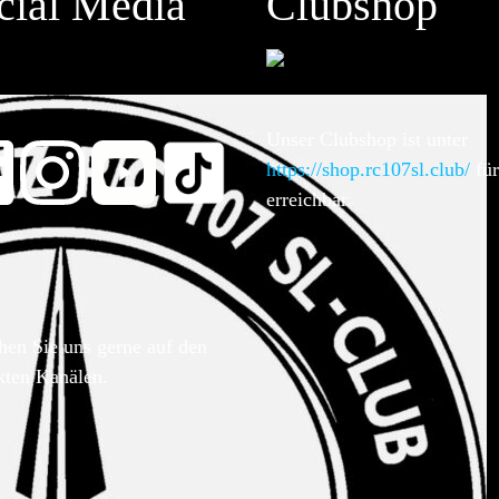
cial Media
Clubshop
Unser Clubshop ist unter
https://shop.rc107sl.club/
für
erreichbar.
hen Sie uns gerne auf den
kten Kanälen.