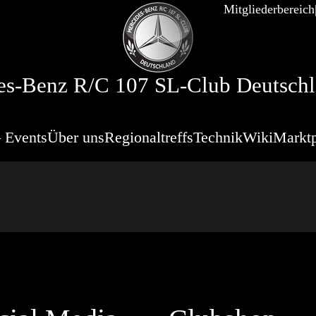
Mitgliederbereich
s-Benz R/C 107 SL-Club Deutschl
 Events
Über uns
Regionaltreffs
Technik
Wiki
Marktp