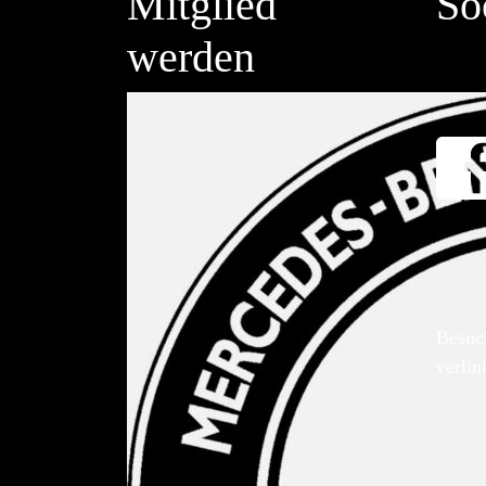
Mitglied
So
werden
Besuc
verlin