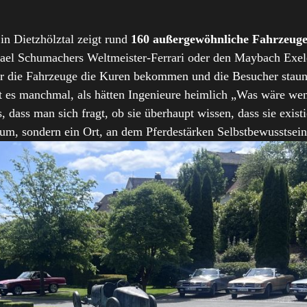
in Dietzhölztal zeigt rund
160 außergewöhnliche Fahrzeuge 
ael Schumachers Weltmeister‑Ferrari oder den Maybach Exe
er die Fahrzeuge die Kuren bekommen und die Besucher staun
t es manchmal, als hätten Ingenieure heimlich „Was wäre we
s, dass man sich fragt, ob sie überhaupt wissen, dass sie exi
eum, sondern ein Ort, an dem Pferdestärken Selbstbewusstsei