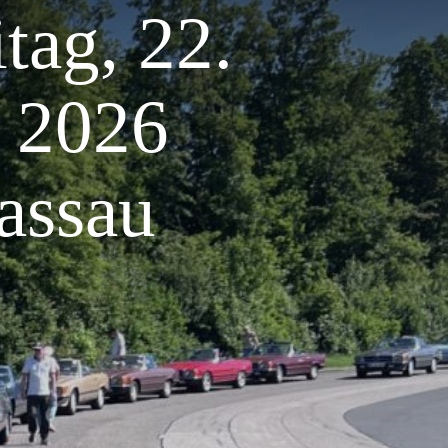
tag, 22.
 2026
assau