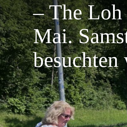
– The Loh 
Mai. Sams
besuchten 