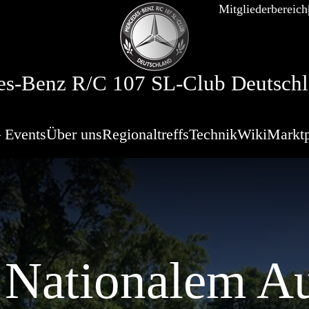
Mitgliederbereich
s-Benz R/C 107 SL-Club Deutschl
 Events
Über uns
Regionaltreffs
Technik
Wiki
Marktp
 Nationalem 