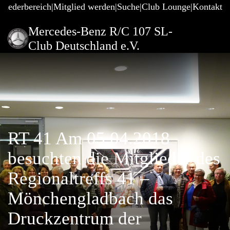
gliederbereich
Mitglied werden
Suche
Club Lounge
Kontakt
Mercedes-Benz R/C 107 SL-
Club Deutschland e.V.
RT 41 Am 05.04.2018
besuchten die Mitglieder des
Regionaltreffs 41 –
Mönchengladbach das
Druckzentrum der