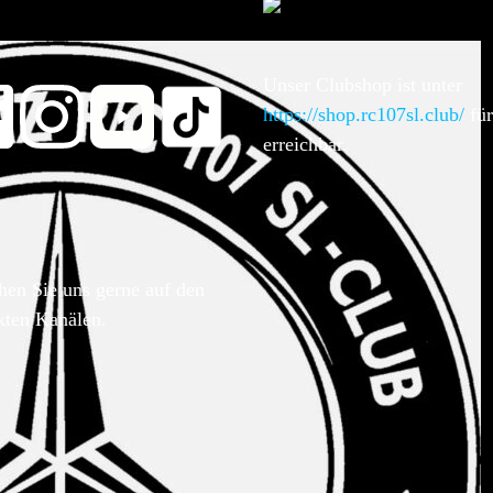
Unser Clubshop ist unter
https://shop.rc107sl.club/
für
erreichbar.
hen Sie uns gerne auf den
kten Kanälen.