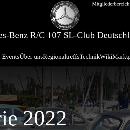
Mitgliederbereich
s-Benz R/C 107 SL-Club Deutschl
 Events
Über uns
Regionaltreffs
Technik
Wiki
Marktp
rie 2022