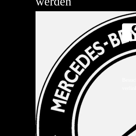
werden
Besuc
verlin