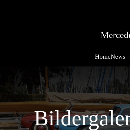
Mercede
Home
News –
Bildergale