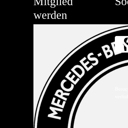
Mitglied
So
werden
Besuc
verlin