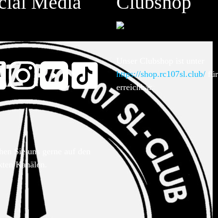
cial Media
Clubshop
Unser Clubshop ist unter
https://shop.rc107sl.club/
für
erreichbar.
hen Sie uns gerne auf den
kten Kanälen.