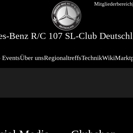
Mitgliederbereich
s-Benz R/C 107 SL-Club Deutschl
 Events
Über uns
Regionaltreffs
Technik
Wiki
Marktp