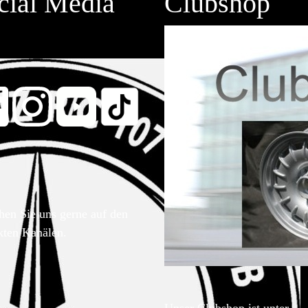
cial Media
Clubshop
hen Sie uns gerne auf den
kten Kanälen.