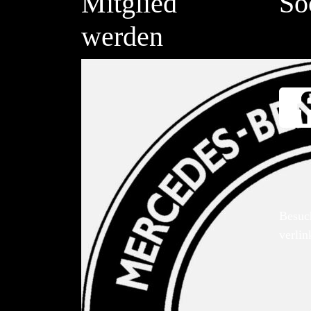
Mitglied
So
werden
Besuc
verlin