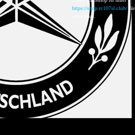
Unser Clubshop ist unter
https://shop.rc107sl.club/
für
erreichbar.