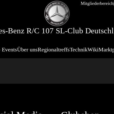
Mitgliederbereich
s-Benz R/C 107 SL-Club Deutschl
 Events
Über uns
Regionaltreffs
Technik
Wiki
Marktp