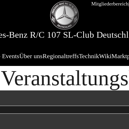
Mitgliederbereich
s-Benz R/C 107 SL-Club Deutschl
 Events
Über uns
Regionaltreffs
Technik
Wiki
Marktp
Veranstaltung