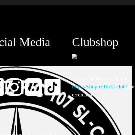
cial Media
Clubshop
Unser Clubshop ist unter
https://shop.rc107sl.club/
für
erreichbar.
hen Sie uns gerne auf den