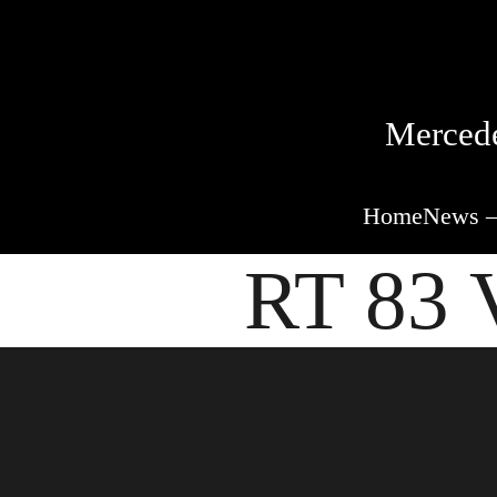
Mercede
Home
News –
RT 83 V