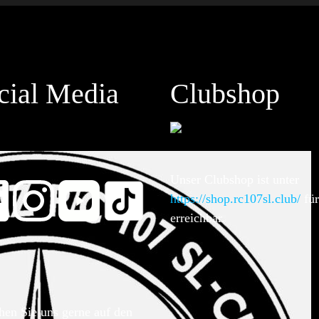
cial Media
Clubshop
Unser Clubshop ist unter
https://shop.rc107sl.club/
für
erreichbar.
hen Sie uns gerne auf den