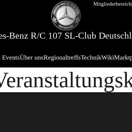
Mitgliederbereich
s-Benz R/C 107 SL-Club Deutschl
 Events
Über uns
Regionaltreffs
Technik
Wiki
Marktp
eranstaltungs