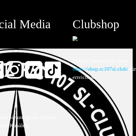
cial Media
Clubshop
Unser Clubshop ist unter
https://shop.rc107sl.club/
für
erreichbar.
hen Sie uns gerne auf den
kten Kanälen.