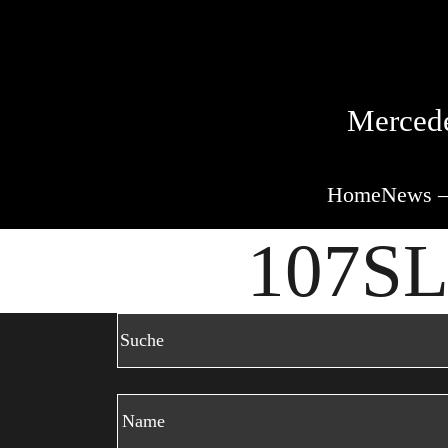
Mercede
Home
News –
107SL