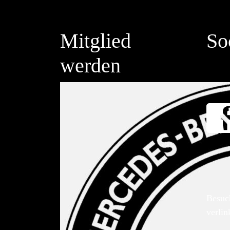
Mitglied
So
werden
Besuc
verlin