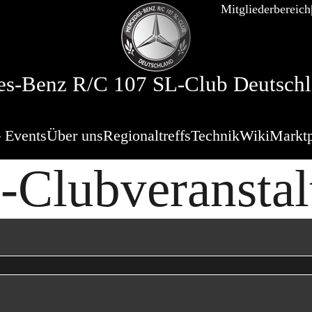
Mitgliederbereich
s-Benz R/C 107 SL-Club Deutschl
 Events
Über uns
Regionaltreffs
Technik
Wiki
Marktp
-Clubveranstal