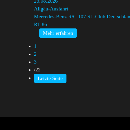
23.08.2026
Allgäu-Ausfahrt
Mercedes-Benz R/C 107 SL-Club Deutschlan
RT 86
Mehr erfahren
1
2
3
/
22
Letzte Seite